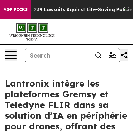
d’s 239 Lawsuits Against Life-Saving Policies
He’s Eli
AGP PICKS
Lantronix intègre les
plateformes Gremsy et
Teledyne FLIR dans sa
solution d’IA en périphérie
pour drones, offrant des